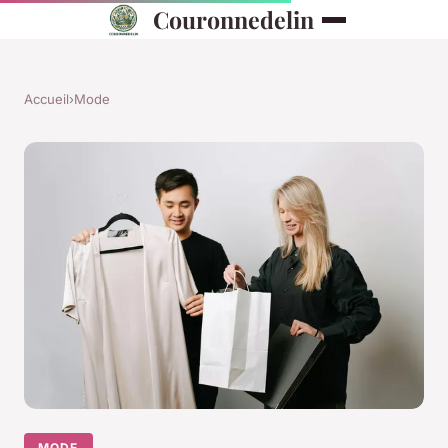
Couronnedelin
Accueil
›
Mode
MODE