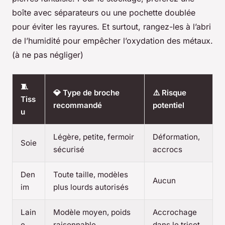
boîte avec séparateurs ou une pochette doublée
pour éviter les rayures. Et surtout, rangez-les à l’abri
de l’humidité pour empêcher l’oxydation des métaux.
(à ne pas négliger)
🧵
💎 Type de broche
⚠️ Risque
Tiss
recommandé
potentiel
u
Légère, petite, fermoir
Déformation,
Soie
sécurisé
accrocs
Den
Toute taille, modèles
Aucun
im
plus lourds autorisés
Lain
Modèle moyen, poids
Accrochage
e
raisonnable
dans le tricot