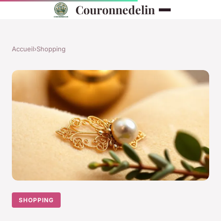
Couronnedelin
Accueil
›
Shopping
SHOPPING